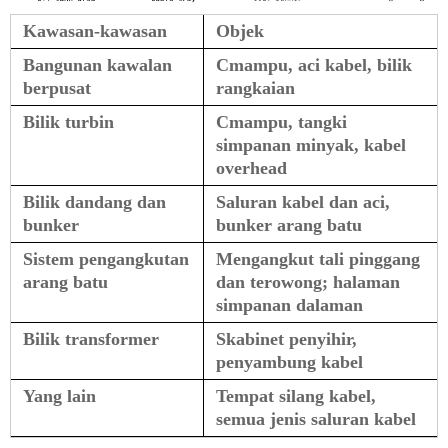
Kawasan-kawasan
Objek
Bangunan kawalan
C
mampu, aci kabel, bilik
berpusat
rangkaian
Bilik turbin
C
mampu, tangki
simpanan minyak, kabel
overhead
Bilik dandang dan
Saluran kabel dan aci,
bunker
bunker arang batu
Sistem pengangkutan
Mengangkut tali pinggang
arang batu
dan terowong; halaman
simpanan dalaman
Bilik transformer
S
kabinet penyihir,
penyambung kabel
Yang lain
Tempat silang kabel,
semua jenis saluran kabel