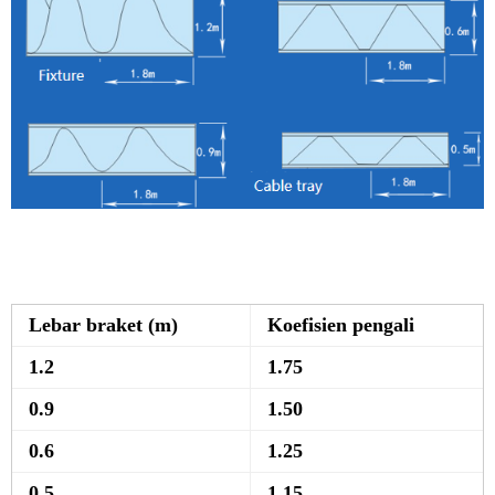
Lebar braket (m)
Koefisien pengali
1.2
1.75
0.9
1.50
0.6
1.25
0,5
1.15